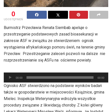
0
UDOSTĘPNIEŃ
Burmistrz Przecławia Renata Siembab apeluje o
przestrzeganie podstawowych zasad bioasekuracji w
zakresie ASF w związku ze stwierdzeniem ognisk
wystąpienia afrykańskiego pomoru świń, na terenie gminy
Przecław. Przestrzeganie zaleceń pozwoli na dalsze nie
rozprzestrzenianie się ASFu na ościenne powiaty.
Odtwarzacz
00:00
00:00
plików
Ognisko ASF stwierdzono na podstawie wyników badań
dźwiękowych
także w gospodarstwie w miejscowości Książnice, gmina
Mielec. Inspekcja Weterynaryjna wdrożyła wszystkie
procedury związane z likwidacją choroby. Z kolei główny
Lekarz Weterynarii Mirosław Welz informuje , że Instytut