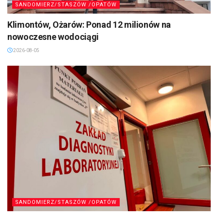
SANDOMIERZ/STASZÓW /OPATÓW
Klimontów, Ożarów: Ponad 12 milionów na
nowoczesne wodociągi
2026-08-05
SANDOMIERZ/STASZÓW /OPATÓW