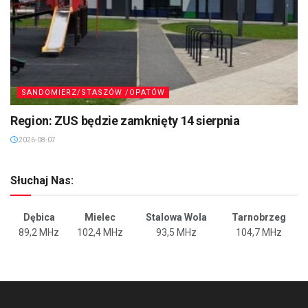
SANDOMIERZ/STASZÓW /OPATÓW
Region: ZUS będzie zamknięty 14 sierpnia
2026-08-07
Słuchaj Nas:
Dębica
Mielec
Stalowa Wola
Tarnobrzeg
89,2 MHz
102,4 MHz
93,5 MHz
104,7 MHz