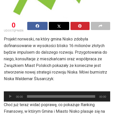
0
UDOSTĘPNIEŃ
Projekt norweski, na który gmina Nisko zdobyła
dofinansowanie w wysokości blisko 16 milionów złotych
będzie impulsem do dalszego rozwoju. Przygotowania do
niego, konsultacje z mieszkańcami oraz współpraca ze
Związkiem Miast Polskich pokazały że konieczne jest
stworzenie nowej strategii rozwoju Niska. Mówi burmistrz
Niska Waldemar Ślusarczyk:
Odtwarzacz
plików
00:00
00:00
dźwiękowych
Choć już teraz widać poprawę, co pokazuje Ranking
Finansowy, w którym Gmina i Miasto Nisko plasuje się na