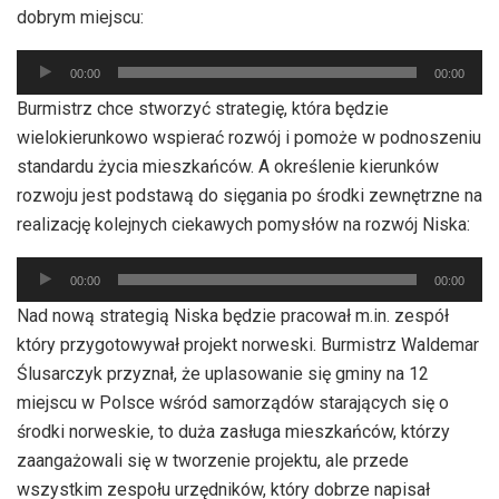
dobrym miejscu:
Odtwarzacz
00:00
00:00
plików
Burmistrz chce stworzyć strategię, która będzie
dźwiękowych
wielokierunkowo wspierać rozwój i pomoże w podnoszeniu
standardu życia mieszkańców. A określenie kierunków
rozwoju jest podstawą do sięgania po środki zewnętrzne na
realizację kolejnych ciekawych pomysłów na rozwój Niska:
Odtwarzacz
00:00
00:00
plików
Nad nową strategią Niska będzie pracował m.in. zespół
dźwiękowych
który przygotowywał projekt norweski. Burmistrz Waldemar
Ślusarczyk przyznał, że uplasowanie się gminy na 12
miejscu w Polsce wśród samorządów starających się o
środki norweskie, to duża zasługa mieszkańców, którzy
zaangażowali się w tworzenie projektu, ale przede
wszystkim zespołu urzędników, który dobrze napisał