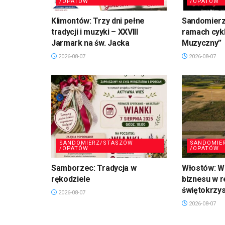
/OPATÓW
/OPATÓW
Klimontów: Trzy dni pełne
Sandomierz
tradycji i muzyki – XXVIII
ramach cykl
Jarmark na św. Jacka
Muzyczny”
2026-08-07
2026-08-07
SANDOMIERZ/STASZÓW
SANDOMIE
/OPATÓW
/OPATÓW
Samborzec: Tradycja w
Włostów: Wi
rękodziele
biznesu w r
świętokrzy
2026-08-07
2026-08-07