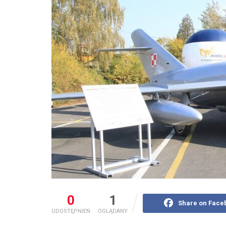
0
1
Share on Face
UDOSTĘPNIEŃ
OGLĄDANY