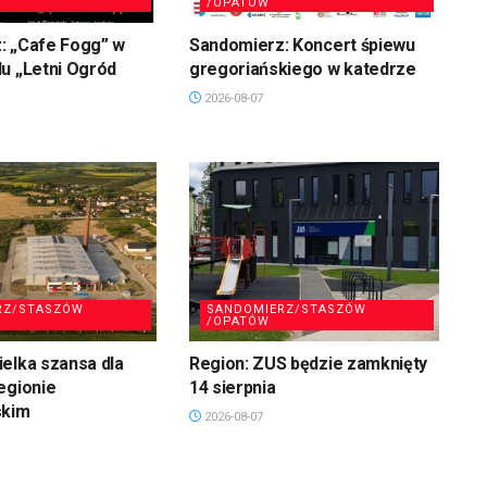
/OPATÓW
: „Cafe Fogg” w
Sandomierz: Koncert śpiewu
u „Letni Ogród
gregoriańskiego w katedrze
2026-08-07
RZ/STASZÓW
SANDOMIERZ/STASZÓW
/OPATÓW
elka szansa dla
Region: ZUS będzie zamknięty
egionie
14 sierpnia
skim
2026-08-07