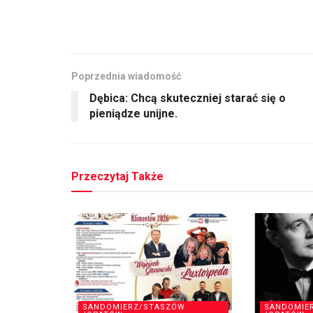
Poprzednia wiadomość
Dębica: Chcą skuteczniej starać się o
pieniądze unijne.
Przeczytaj Także
SANDOMIERZ/STASZÓW
SANDOMIE