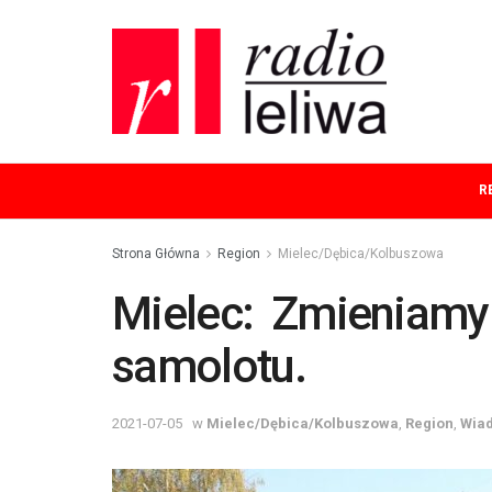
R
Strona Główna
Region
Mielec/Dębica/Kolbuszowa
Mielec: Zmieniamy l
samolotu.
2021-07-05
w
Mielec/Dębica/Kolbuszowa
,
Region
,
Wia