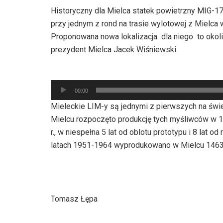
Historyczny dla Mielca statek powietrzny MIG-1
przy jednym z rond na trasie wylotowej z Mielca
Proponowana nowa lokalizacja dla niego to okoli
prezydent Mielca Jacek Wiśniewski.
Odtwarzacz
00:00
plików
Mieleckie LIM-y są jednymi z pierwszych na św
dźwiękowych
Mielcu rozpoczęto produkcję tych myśliwców w 19
r., w niespełna 5 lat od oblotu prototypu i 8 lat
latach 1951-1964 wyprodukowano w Mielcu 1463
Tomasz Łępa