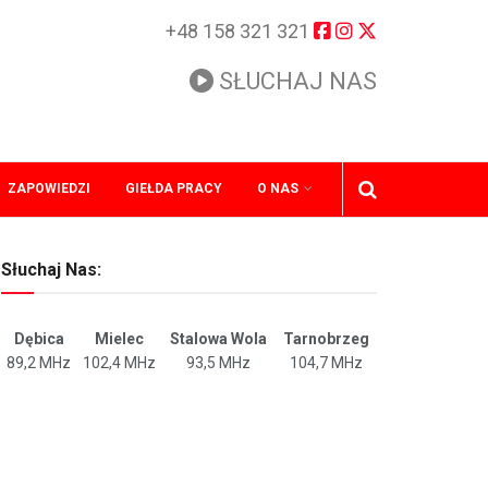
+48 158 321 321
SŁUCHAJ NAS
ZAPOWIEDZI
GIEŁDA PRACY
O NAS
Słuchaj Nas:
Dębica
Mielec
Stalowa Wola
Tarnobrzeg
89,2 MHz
102,4 MHz
93,5 MHz
104,7 MHz