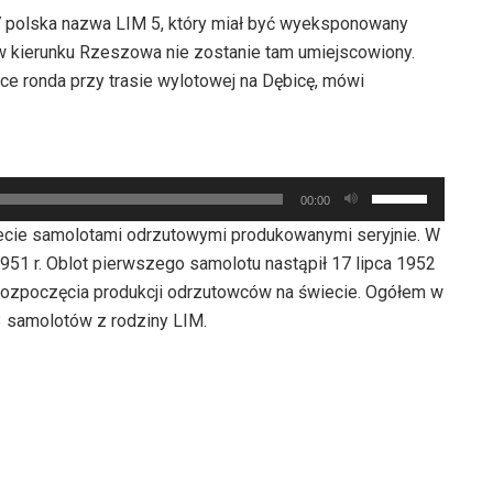
7 polska nazwa LIM 5, który miał być wyeksponowany
 w kierunku Rzeszowa nie zostanie tam umiejscowiony.
ce ronda przy trasie wylotowej na Dębicę, mówi
Używaj
00:00
strzałek
iecie samolotami odrzutowymi produkowanymi seryjnie. W
do
51 r. Oblot pierwszego samolotu nastąpił 17 lipca 1952
góry
 od rozpoczęcia produkcji odrzutowców na świecie. Ogółem w
oraz
 samolotów z rodziny LIM.
do
dołu
aby
zwiększyć
lub
zmniejszyć