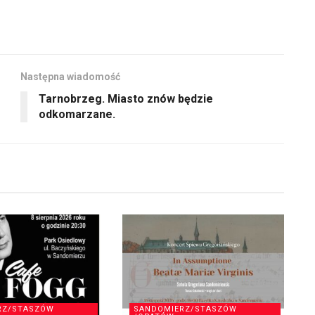
głośność.
Następna wiadomość
Tarnobrzeg. Miasto znów będzie
odkomarzane.
RZ/STASZÓW
SANDOMIERZ/STASZÓW