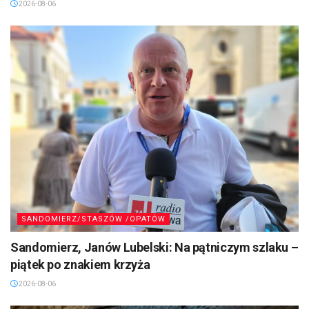
2026-08-06
SANDOMIERZ/STASZÓW /OPATÓW
Sandomierz, Janów Lubelski: Na pątniczym szlaku –
piątek po znakiem krzyża
2026-08-06