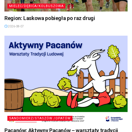
MIELEC/DĘBICA/KOLBUSZOWA
Region: Laskowa pobiegła po raz drugi
2026-08-07
SANDOMIERZ/STASZÓW /OPATÓW
Pacanów: Aktywny Pacanów – warsztaty tradycji