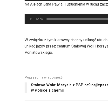
plików
Na Alejach Jana Pawła II utrudnienia w ruchu zacz
dźwiękowych
Odtwarzacz
00:00
plików
dźwiękowych
W związku z tym kierowcy chcący uniknąć utrudn
unikać jazdy przez centrum Stalowej Woli i korzyst
Poniatowskiego.
Poprzednia wiadomość
Stalowa Wola: Marysia z PSP nr9 najlepsz
w Polsce z chemii