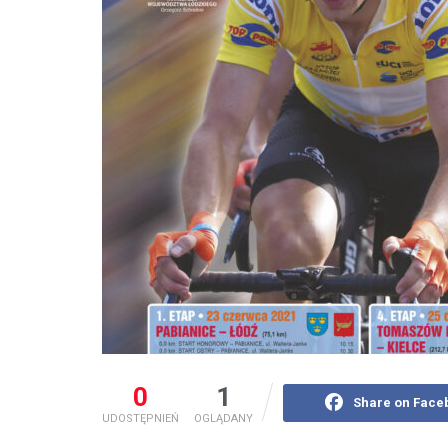
0
1
Share on Face
UDOSTĘPNIEŃ
OGLĄDANY