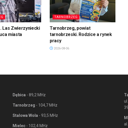
EG
TARNOBRZEG
 Las Zwierzyniecki
Tarnobrzeg, powiat
łuca miasta
tarnobrzeski. Rodzice a rynek
pracy
2026-08-06
Dębica
- 89,2 MHz
T
ul
Tarnobrzeg
- 104,7 MHz
3
Stalowa Wola
- 93,5 MHz
M
al
Mielec
- 102,4 MHz