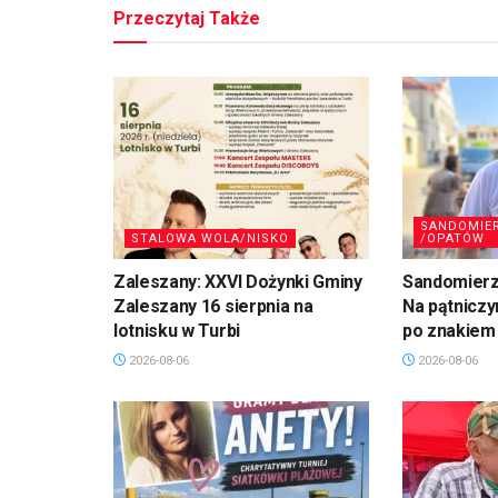
Przeczytaj Także
SANDOMIE
STALOWA WOLA/NISKO
/OPATÓW
Zaleszany: XXVI Dożynki Gminy
Sandomierz,
Zaleszany 16 sierpnia na
Na pątniczy
lotnisku w Turbi
po znakiem
2026-08-06
2026-08-06