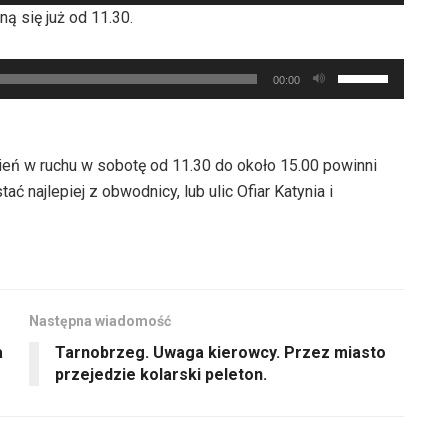
strzałek
aby
ną się już od 11.30.
do
zwiększyć
góry
lub
Używaj
oraz
00:00
zmniejszyć
strzałek
do
głośność.
do
dołu
góry
aby
ień w ruchu w sobotę od 11.30 do około 15.00 powinni
oraz
zwiększyć
ać najlepiej z obwodnicy, lub ulic Ofiar Katynia i
do
lub
dołu
zmniejszyć
aby
głośność.
zwiększyć
lub
Następna wiadomość
zmniejszyć
a
Tarnobrzeg. Uwaga kierowcy. Przez miasto
głośność.
przejedzie kolarski peleton.