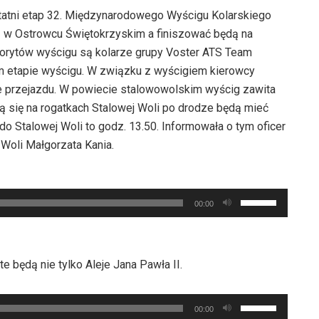
tatni etap 32. Międzynarodowego Wyścigu Kolarskiego
ują w Ostrowcu Świętokrzyskim a finiszować będą na
aworytów wyścigu są kolarze grupy Voster ATS Team
im etapie wyścigu. W związku z wyścigiem kierowcy
sie przejazdu. W powiecie stalowowolskim wyścig zawita
ią się na rogatkach Stalowej Woli po drodze będą mieć
do Stalowej Woli to godz. 13.50. Informowała o tym oficer
Woli Małgorzata Kania.
Używaj
00:00
strzałek
do
góry
 będą nie tylko Aleje Jana Pawła II.
oraz
do
Używaj
dołu
00:00