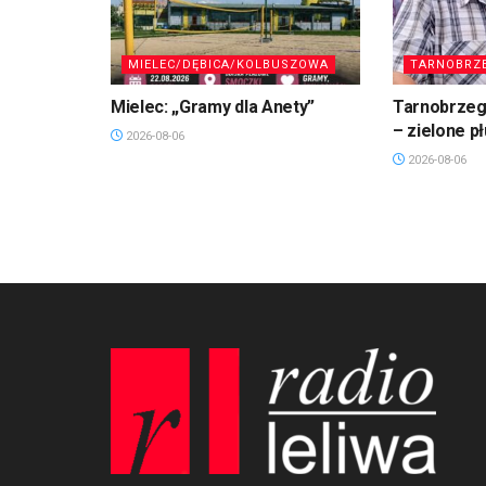
MIELEC/DĘBICA/KOLBUSZOWA
TARNOBRZ
Mielec: „Gramy dla Anety”
Tarnobrzeg.
– zielone p
2026-08-06
2026-08-06