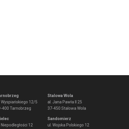
arnobrzeg
Stalowa Wola
. Wyspiańskiego 12/5
al. Jana Pawła II 25
9-400 Tarnobrzeg
37-450 Stalowa Wola
ielec
Sandomierz
. Niepodległości 12
ul. Wojska Polskiego 12