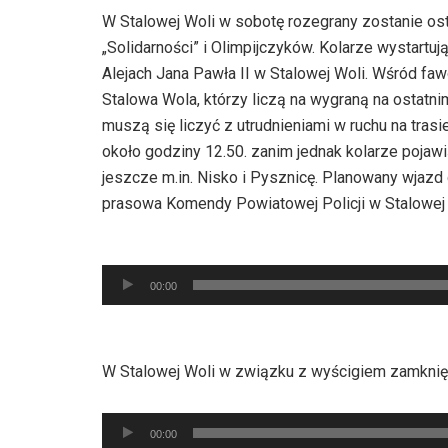
W Stalowej Woli w sobotę rozegrany zostanie os
„Solidarności” i Olimpijczyków. Kolarze wystart
Alejach Jana Pawła II w Stalowej Woli. Wśród f
Stalowa Wola, którzy liczą na wygraną na ostatn
muszą się liczyć z utrudnieniami w ruchu na tra
około godziny 12.50. zanim jednak kolarze pojaw
jeszcze m.in. Nisko i Pysznicę. Planowany wjazd 
prasowa Komendy Powiatowej Policji w Stalowej 
Odtwarzacz
00:00
plików
dźwiękowych
W Stalowej Woli w związku z wyścigiem zamknięte
Odtwarzacz
00:00