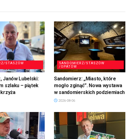
RZ/STASZÓW
SANDOMIERZ/STASZÓW
/OPATÓW
 Janów Lubelski:
Sandomierz: „Miasto, które
m szlaku – piątek
mogło zginąć”. Nowa wystawa
 krzyża
w sandomierskich podziemiach
2026-08-06