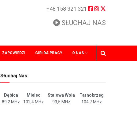
+48 158 321 321
SŁUCHAJ NAS
ZAPOWIEDZI
GIEŁDA PRACY
O NAS
Słuchaj Nas:
Dębica
Mielec
Stalowa Wola
Tarnobrzeg
89,2 MHz
102,4 MHz
93,5 MHz
104,7 MHz