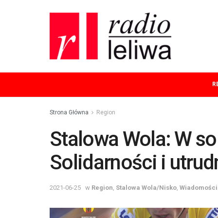
R
Strona Główna
Region
Stalowa Wola: W so
Solidarności i utrud
2021-06-25
w
Region
,
Stalowa Wola/Nisko
,
Wiadomości