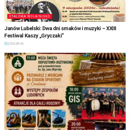
STALOWA WOLA/NISKO
Janów Lubelski: Dwa dni smaków i muzyki – XXIII
Festiwal Kaszy „Gryczaki”
2026-08-06