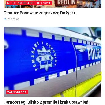
MIELEC/DĘBICA/KOLBUSZOWA
Cmolas: Ponownie zagoszczą Dożynki…
2026-08-06
TARNOBRZEG
Tarnobrzeg: Blisko 2 promile i brak uprawnień.