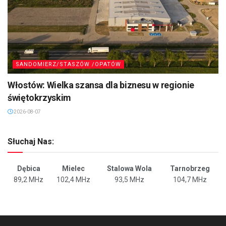
SANDOMIERZ/STASZÓW /OPATÓW
Włostów: Wielka szansa dla biznesu w regionie
świętokrzyskim
2026-08-07
Słuchaj Nas:
Dębica
Mielec
Stalowa Wola
Tarnobrzeg
89,2 MHz
102,4 MHz
93,5 MHz
104,7 MHz