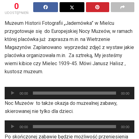
0
UDOSTĘPNIEŃ
Muzeum Historii Fotografii „Jadernówka” w Mielcu
przygotowuje się do Europejskiej Nocy Muzeów, w ramach
której placówka już zaprasza m.in. na Wietrzenie
Magazynów. Zaplanowano wyprzedaż zdjęć z wystaw jakie
placówka organizowała m.in. Za sztreką, My jesteśmy
wierni kibice czy Mielec 1939-45. Mówi Janusz Halisz ,
kustosz muzeum.
Odtwarzacz
00:00
00:00
plików
Noc Muzeów to także okazja do muzealnej zabawy,
dźwiękowych
skierowanej nie tylko dla dzieci.
Odtwarzacz
00:00
00:00
plików
Po skończonej zabawie będzie możliwość przeniesienia