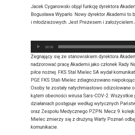
Jacek Cyganowski objął funkcję dyrektora Akadem
Bogusława Wyparło. Nowy dyrektor Akademii to był
i młodzieżowych. Jest Prezesem i założycielem A
Odtwarzacz
00:00
plików
Żegnający się ze stanowiskiem dyrektora Akadem
dźwiękowych
nadzorować pracę Akademii jako członek Rady N
piłce nożnej. FKS Stal Mielec SA wydał komunika
PGE FKS Stali Mielec zdiagnozowano niepokojąc
Osoby te zostały natychmiastowo odizolowane o
kątem obecności wirusa Sars-COV-2. Wszystkie p
działaniach postępuje według wytycznych Państ
oraz Zespołu Medycznego PZPN. Mecz 9. kolejki
Mielec zmierzy się z drużyną Warty Poznań odb
komunikacie.