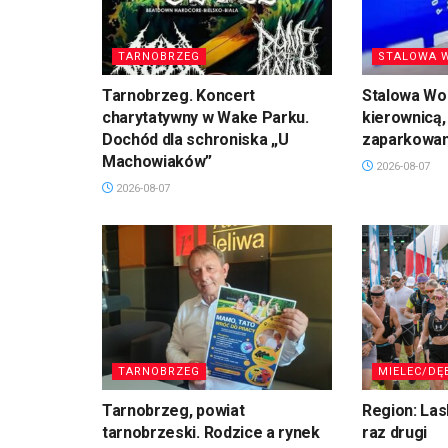
TARNOBRZEG
STALOWA 
Tarnobrzeg. Koncert
Stalowa Wol
charytatywny w Wake Parku.
kierownicą,
Dochód dla schroniska „U
zaparkowan
Machowiaków”
2026-08-07
2026-08-07
TARNOBRZEG
MIELEC/DĘ
Tarnobrzeg, powiat
Region: La
tarnobrzeski. Rodzice a rynek
raz drugi