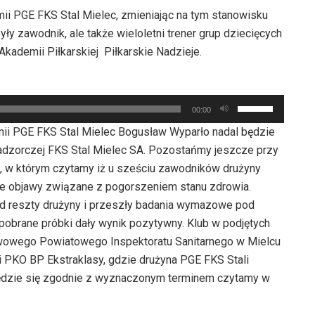
ii PGE FKS Stal Mielec, zmieniając na tym stanowisku
y zawodnik, ale także wieloletni trener grup dziecięcych
kademii Piłkarskiej Piłkarskie Nadzieje.
Używaj
00:00
strzałek
ii PGE FKS Stal Mielec Bogusław Wyparło nadal będzie
do
adzorczej FKS Stal Mielec SA. Pozostańmy jeszcze przy
góry
t, w którym czytamy iż u sześciu zawodników drużyny
oraz
e objawy związane z pogorszeniem stanu zdrowia.
do
d reszty drużyny i przeszły badania wymazowe pod
dołu
obrane próbki dały wynik pozytywny. Klub w podjętych
aby
wowego Powiatowego Inspektoratu Sanitarnego w Mielcu
zwiększyć
 PKO BP Ekstraklasy, gdzie drużyna PGE FKS Stali
lub
ędzie się zgodnie z wyznaczonym terminem czytamy w
zmniejszyć
głośność.