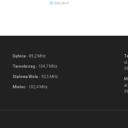
2026-08-07
Dębica
- 89,2 MHz
T
ul
Tarnobrzeg
- 104,7 MHz
3
Stalowa Wola
- 93,5 MHz
M
al
Mielec
- 102,4 MHz
39