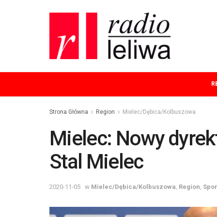
R
Strona Główna
Region
Mielec/Dębica/Kolbuszowa
Mielec: Nowy dyrek
Stal Mielec
2020-11-05
w
Mielec/Dębica/Kolbuszowa
,
Region
,
Spor