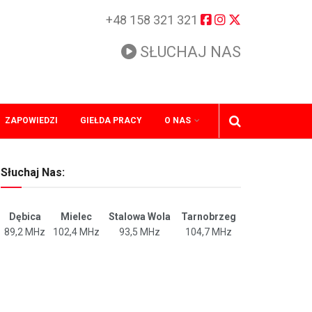
+48 158 321 321
SŁUCHAJ NAS
ZAPOWIEDZI
GIEŁDA PRACY
O NAS
Słuchaj Nas:
Dębica
Mielec
Stalowa Wola
Tarnobrzeg
89,2 MHz
102,4 MHz
93,5 MHz
104,7 MHz