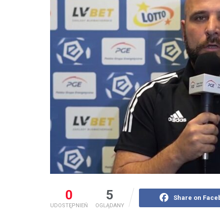
0
5
Share on Face
UDOSTĘPNIEŃ
OGLĄDANY