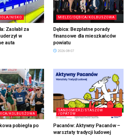
WOLA/NISKO
MIELEC/DĘBICA/KOLBUSZOWA
a: Zasłabł za
Dębica: Bezpłatne porady
 uderzył w
finansowe dla mieszkańców
e auta
powiatu
2026-08-07
SANDOMIERZ/STASZÓW
BICA/KOLBUSZOWA
/OPATÓW
skowa pobiegła po
Pacanów: Aktywny Pacanów –
warsztaty tradycji ludowej