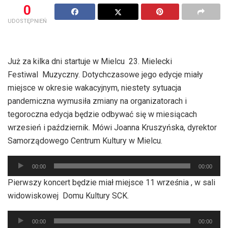
0
UDOSTĘPNIEŃ
Już za kilka dni startuje w Mielcu 23. Mielecki
Festiwal Muzyczny. Dotychczasowe jego edycje miały
miejsce w okresie wakacyjnym, niestety sytuacja
pandemiczna wymusiła zmiany na organizatorach i
tegoroczna edycja będzie odbywać się w miesiącach
wrzesień i październik. Mówi Joanna Kruszyńska, dyrektor
Samorządowego Centrum Kultury w Mielcu.
Odtwarzacz
00:00
00:00
plików
Pierwszy koncert będzie miał miejsce 11 września , w sali
dźwiękowych
widowiskowej Domu Kultury SCK.
Odtwarzacz
00:00
00:00