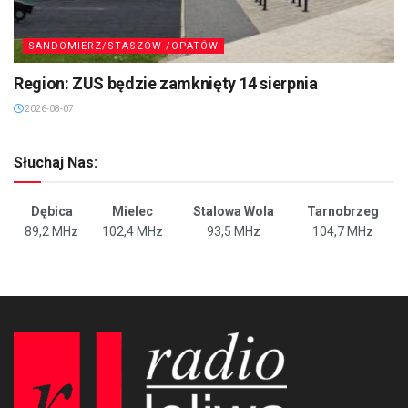
SANDOMIERZ/STASZÓW /OPATÓW
Region: ZUS będzie zamknięty 14 sierpnia
2026-08-07
Słuchaj Nas:
Dębica
Mielec
Stalowa Wola
Tarnobrzeg
89,2 MHz
102,4 MHz
93,5 MHz
104,7 MHz