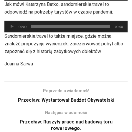
Jak mówi Katarzyna Batko, sandomierskie.travel to
dźwiękowych
odpowiedź na potrzeby turystów w czasie pandemii:
Odtwarzacz
00:00
00:00
plików
Sandomierskie.travel to także miejsce, gdzie można
dźwiękowych
znaleźć propozycje wycieczek, zarezerwować pobyt albo
zapoznać się z historią zabytkowych obiektów.
Joanna Sarwa
Poprzednia wiadomość
Przecław: Wystartował Budżet Obywatelski
Następna wiadomość
Przecław: Ruszyły prace nad budową toru
rowerowego.