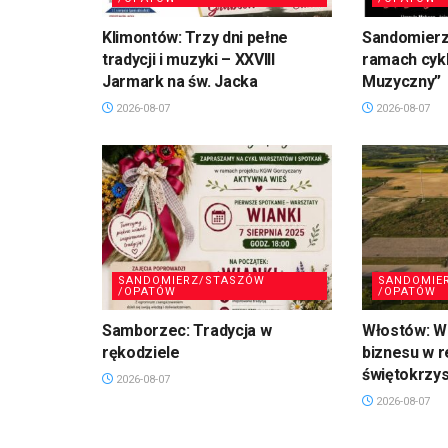
Klimontów: Trzy dni pełne
Sandomierz
tradycji i muzyki – XXVIII
ramach cykl
Jarmark na św. Jacka
Muzyczny”
2026-08-07
2026-08-07
SANDOMIERZ/STASZÓW
SANDOMIE
/OPATÓW
/OPATÓW
Samborzec: Tradycja w
Włostów: Wi
rękodziele
biznesu w r
świętokrzy
2026-08-07
2026-08-07