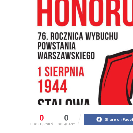
0
0
Share on Face
UDOSTĘPNIEŃ
OGLĄDANY