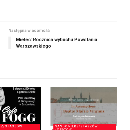
aby
zwiększyć
lub
zmniejszyć
Następna wiadomość
głośność.
Mielec: Rocznica wybuchu Powstania
Warszawskiego
RZ/STASZÓW
SANDOMIERZ/STASZÓW
/OPATÓW