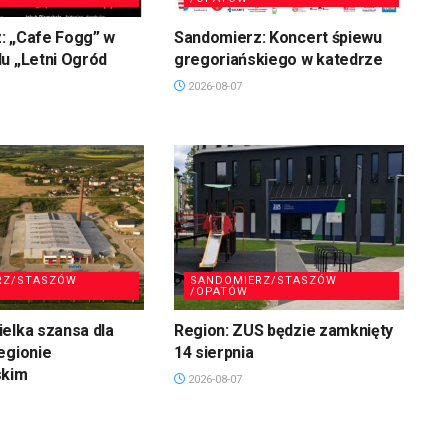
: „Cafe Fogg” w
Sandomierz: Koncert śpiewu
u „Letni Ogród
gregoriańskiego w katedrze
2026-08-07
RZ/STASZÓW
SANDOMIERZ/STASZÓW
/OPATÓW
elka szansa dla
Region: ZUS będzie zamknięty
egionie
14 sierpnia
skim
2026-08-07