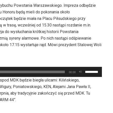
 wybuchu Powstania Warszawskiego. Impreza odbędzie
du Honoru będą mieli do pokonania około
początek będzie miała na Placu Piłsudskiego przy
 w trasę, wcześniej od 15.30 nastąpi rozdanie m.in.
a do wysłuchania krótkiej historii Powstania
zmią syreny alarmowe. Po nich nastąpi odśpiewanie
koło 17.15 wystartuje rajd. Mówi prezydent Stalowej Woli
Używaj
00:00
strzałek
spod MDK będzie biegła ulicami: Kilińskiego,
do
 Wigury, Poniatowskiego, KEN, Alejami Jana Pawła II,
góry
erpnia, aby tradycyjnie zakończyć się przed MDK. Tu
oraz
LARM 44”.
do
dołu