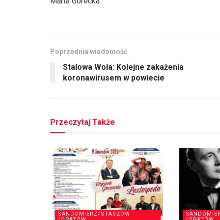
Marta Górecka
Poprzednia wiadomość
Stalowa Wola: Kolejne zakażenia
koronawirusem w powiecie
Przeczytaj Także
SANDOMIERZ/STASZÓW
SANDOMIE
/OPATÓW
/OPATÓW