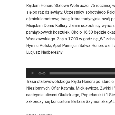
Rajdem Honoru Stalowa Wola uczci 76 rocznicę
się po raz dziewiąty, Uczestnicy sobotniego Raj
ośmiokilometrową trasę, która tradycyjnie swój 
Miejskim Domu Kultury. Zanim uczestnicy wyruszą
pamiątkowych koszulek. Około 16.50 będzie okazj
Warszawskiego. Zaś o 17.00 w godzinę „W” zabr
Hymnu Polski, Apel Pamięci i Salwa Honorowa. I o
Lucjusz Nadbereżny
Odtwarzacz
00:00
plików
Trasa stalowowolskiego Rajdu Honoru po starcie 
dźwiękowych
Niezłomnych, Ofiar Katynia, Mickiewicza, Żwirki i
następnie ulicami Okulickiego, Popiełuszki i 1 Si
zakończy się koncertem Bartasa Szymoniaka „A