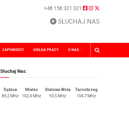
+48 158 321 321
SŁUCHAJ NAS
ZAPOWIEDZI
GIEŁDA PRACY
O NAS
Słuchaj Nas:
Dębica
Mielec
Stalowa Wola
Tarnobrzeg
89,2 MHz
102,4 MHz
93,5 MHz
104,7 MHz