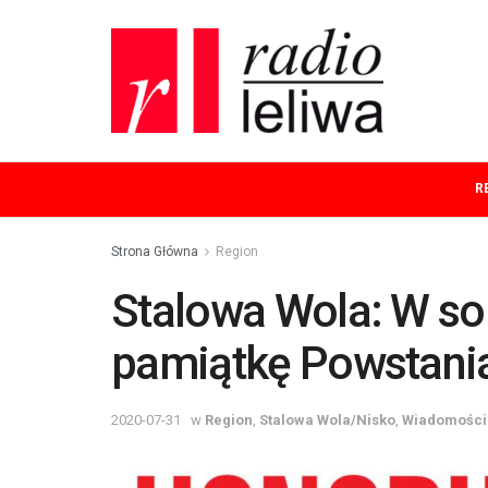
R
Strona Główna
Region
Stalowa Wola: W so
pamiątkę Powstani
2020-07-31
w
Region
,
Stalowa Wola/Nisko
,
Wiadomości