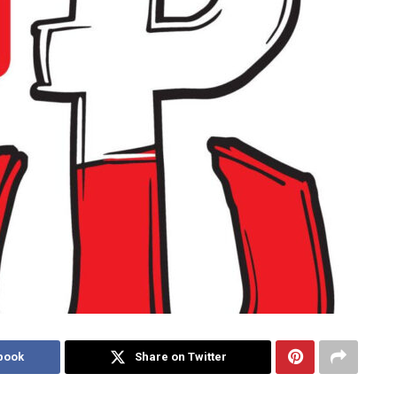
book
Share on Twitter