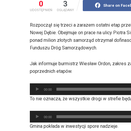
0
3
Share on Face
UDOSTĘPNIEŃ
OGLĄDANY
Rozpoczął się trzeci a zarazem ostatni etap prz
Nowej Dębie. Obejmuje on prace na ulicy Piotra S
ponad milion złotych samorząd otrzymał dofinas
Funduszu Dróg Samorządowych.
Jak informuje burmistrz Wiesław Ordon, zakres z
poprzednich etapów.
Odtwarzacz
00:00
plików
To nie oznacza, że wszystkie drogi w strefie bę
dźwiękowych
Odtwarzacz
00:00
plików
Gmina pokłada w inwestycji spore nadzieje.
dźwiękowych