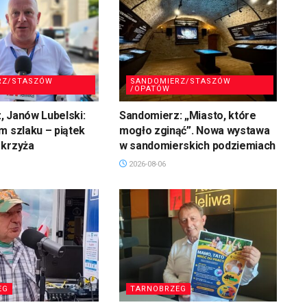
RZ/STASZÓW
SANDOMIERZ/STASZÓW
/OPATÓW
 Janów Lubelski:
Sandomierz: „Miasto, które
m szlaku – piątek
mogło zginąć”. Nowa wystawa
 krzyża
w sandomierskich podziemiach
2026-08-06
EG
TARNOBRZEG