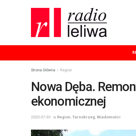
R
Strona Główna
Region
Nowa Dęba. Remont 
ekonomicznej
2020-07-30
w
Region
,
Tarnobrzeg
,
Wiadomości