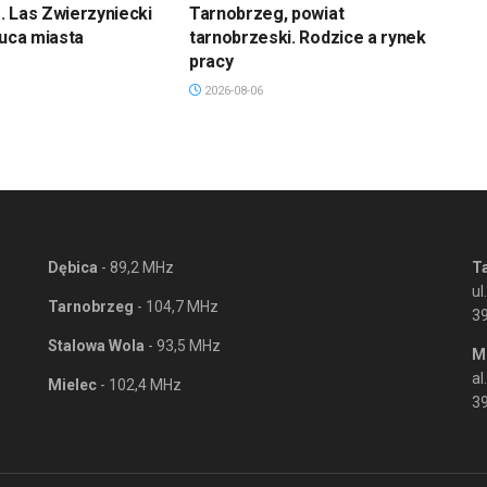
 Las Zwierzyniecki
Tarnobrzeg, powiat
łuca miasta
tarnobrzeski. Rodzice a rynek
pracy
2026-08-06
Dębica
- 89,2 MHz
T
ul
Tarnobrzeg
- 104,7 MHz
3
Stalowa Wola
- 93,5 MHz
M
al
Mielec
- 102,4 MHz
39