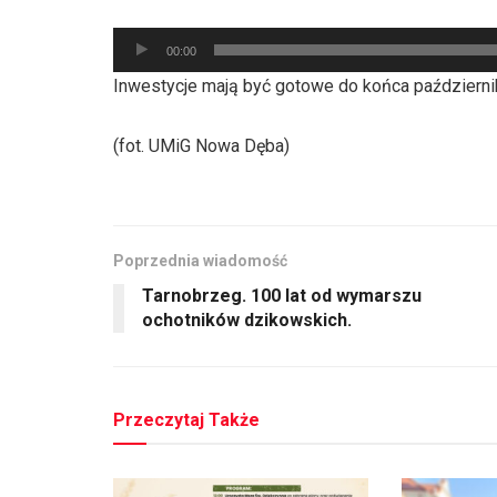
Odtwarzacz
00:00
plików
Inwestycje mają być gotowe do końca październi
dźwiękowych
(fot. UMiG Nowa Dęba)
Poprzednia wiadomość
Tarnobrzeg. 100 lat od wymarszu
ochotników dzikowskich.
Przeczytaj Także