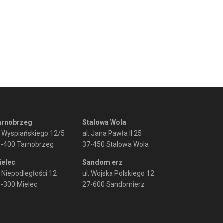
arnobrzeg
Stalowa Wola
. Wyspiańskiego 12/5
al. Jana Pawła II 25
9-400 Tarnobrzeg
37-450 Stalowa Wola
ielec
Sandomierz
. Niepodległości 12
ul. Wojska Polskiego 12
-300 Mielec
27-600 Sandomierz