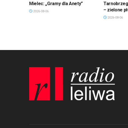
Mielec: „Gramy dla Anety”
Tarnobrzeg.
– zielone p
2026-08-06
2026-08-06