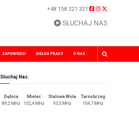
+48 158 321 321
SŁUCHAJ NAS
ZAPOWIEDZI
GIEŁDA PRACY
O NAS
Słuchaj Nas:
Dębica
Mielec
Stalowa Wola
Tarnobrzeg
89,2 MHz
102,4 MHz
93,5 MHz
104,7 MHz