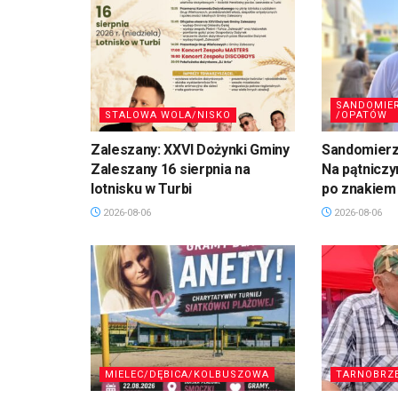
SANDOMIE
STALOWA WOLA/NISKO
/OPATÓW
Zaleszany: XXVI Dożynki Gminy
Sandomierz,
Zaleszany 16 sierpnia na
Na pątniczy
lotnisku w Turbi
po znakiem
2026-08-06
2026-08-06
MIELEC/DĘBICA/KOLBUSZOWA
TARNOBRZ