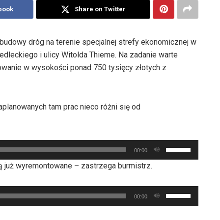
book
Share on Twitter
ebudowy dróg na terenie specjalnej strefy ekonomicznej w
iedleckiego i ulicy Witolda Thieme. Na zadanie warte
owanie w wysokości ponad 750 tysięcy złotych z
aplanowanych tam prac nieco różni się od
Używaj
00:00
strzałek
dą już wyremontowane – zastrzega burmistrz.
do
góry
Używaj
oraz
00:00
strzałek
do
do