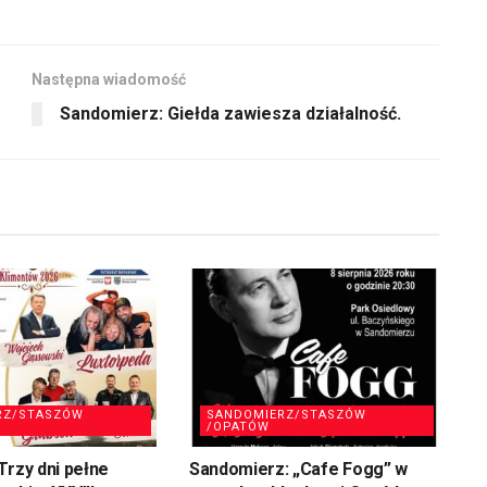
dołu
aby
zwiększyć
Następna wiadomość
lub
Sandomierz: Giełda zawiesza działalność.
zmniejszyć
głośność.
RZ/STASZÓW
SANDOMIERZ/STASZÓW
/OPATÓW
Trzy dni pełne
Sandomierz: „Cafe Fogg” w