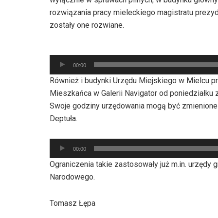
rozwiązania pracy mieleckiego magistratu prezyd
zostały one rozwiane.
Odtwarzacz
00:00
plików
Również i budynki Urzędu Miejskiego w Mielcu pr
dźwiękowych
Mieszkańca w Galerii Navigator od poniedziałku 
Swoje godziny urzędowania mogą być zmienione 
Deptuła.
Odtwarzacz
00:00
plików
Ograniczenia takie zastosowały już m.in. urzęd
dźwiękowych
Narodowego.
Tomasz Łępa