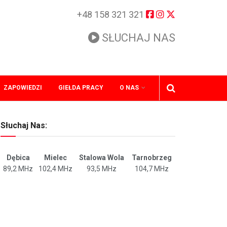
+48 158 321 321
SŁUCHAJ NAS
ZAPOWIEDZI
GIEŁDA PRACY
O NAS
Słuchaj Nas:
Dębica
Mielec
Stalowa Wola
Tarnobrzeg
89,2 MHz
102,4 MHz
93,5 MHz
104,7 MHz