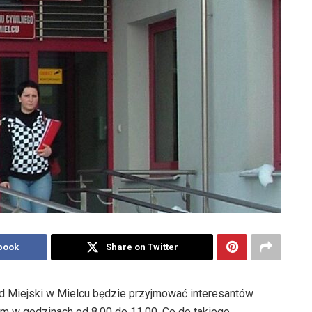
book
Share on Twitter
ąd Miejski w Mielcu będzie przyjmować interesantów
m w godzinach od 8.00 do 11.00. Co do takiego