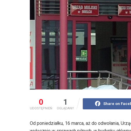
0
1
Share on Face
UDOSTĘPNIEŃ
OGLĄDANY
Od poniedziałku, 16 marca, aż do odwołania, Urz
wyłącznie w sprawach pilnych, w budynku główny