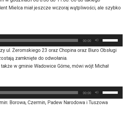
ent Mielca miał jeszcze wczoraj wątpliwości, ale szybko
Używaj
00:00
strzałek
zy ul. Żeromskiego 23 oraz Chopina oraz Biuro Obsługi
do
zostają zamknięte do odwołania.
góry
także w gminie Wadowice Górne, mówi wójt Michał
oraz
do
dołu
Używaj
aby
00:00
strzałek
zwiększyć
y gmin: Borowa, Czermin, Padew Narodowa i Tuszowa
do
lub
góry
zmniejszyć
oraz
głośność.
do