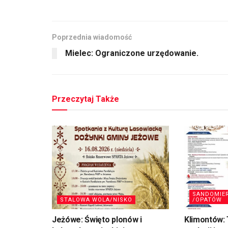
Poprzednia wiadomość
Mielec: Ograniczone urzędowanie.
Przeczytaj Także
SANDOMIE
STALOWA WOLA/NISKO
/OPATÓW
Jeżówe: Święto plonów i
Klimontów: 