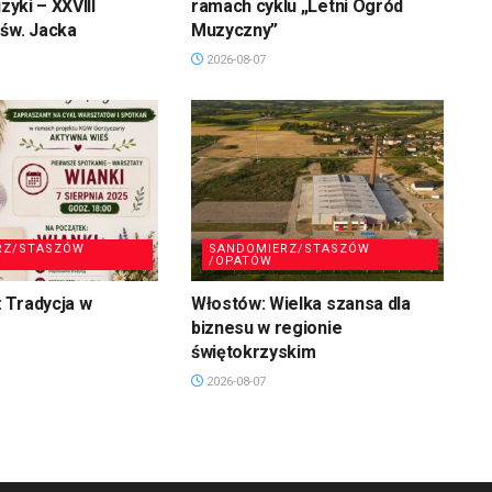
uzyki – XXVIII
ramach cyklu „Letni Ogród
św. Jacka
Muzyczny”
2026-08-07
RZ/STASZÓW
SANDOMIERZ/STASZÓW
/OPATÓW
 Tradycja w
Włostów: Wielka szansa dla
biznesu w regionie
świętokrzyskim
2026-08-07