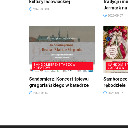
kultury lasowiackiej
tradycji i m
Jarmark na 
2026-08-08
2026-08-07
SANDOMIERZ/STASZÓW
SANDOMIE
/OPATÓW
/OPATÓW
Sandomierz: Koncert śpiewu
Samborzec:
gregoriańskiego w katedrze
rękodziele
2026-08-07
2026-08-07