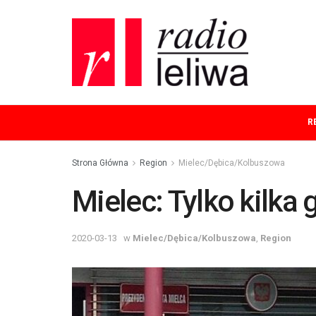
R
Strona Główna
Region
Mielec/Dębica/Kolbuszowa
Mielec: Tylko kilka 
2020-03-13
w
Mielec/Dębica/Kolbuszowa
,
Region