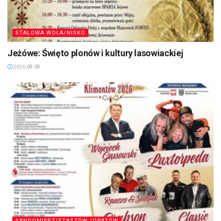
STALOWA WOLA/NISKO
Jeżówe: Święto plonów i kultury lasowiackiej
2026-08-08
SANDOMIERZ/STASZÓW /OPATÓW