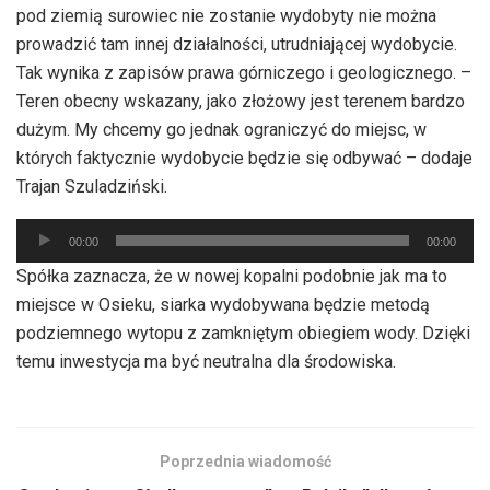
pod ziemią surowiec nie zostanie wydobyty nie można
prowadzić tam innej działalności, utrudniającej wydobycie.
Tak wynika z zapisów prawa górniczego i geologicznego. –
Teren obecny wskazany, jako złożowy jest terenem bardzo
dużym. My chcemy go jednak ograniczyć do miejsc, w
których faktycznie wydobycie będzie się odbywać – dodaje
Trajan Szuladziński.
Odtwarzacz
00:00
00:00
plików
Spółka zaznacza, że w nowej kopalni podobnie jak ma to
dźwiękowych
miejsce w Osieku, siarka wydobywana będzie metodą
podziemnego wytopu z zamkniętym obiegiem wody. Dzięki
temu inwestycja ma być neutralna dla środowiska.
Poprzednia wiadomość