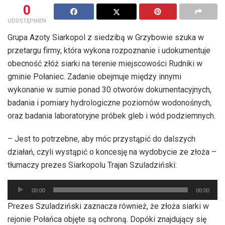
0
UDOSTĘPNIEŃ
Grupa Azoty Siarkopol z siedzibą w Grzybowie szuka w
przetargu firmy, która wykona rozpoznanie i udokumentuje
obecność złóż siarki na terenie miejscowości Rudniki w
gminie Połaniec. Zadanie obejmuje między innymi
wykonanie w sumie ponad 30 otworów dokumentacyjnych,
badania i pomiary hydrologiczne poziomów wodonośnych,
oraz badania laboratoryjne próbek gleb i wód podziemnych.
– Jest to potrzebne, aby móc przystąpić do dalszych
działań, czyli wystąpić o koncesję na wydobycie ze złoża –
tłumaczy prezes Siarkopolu Trajan Szuladziński:
Odtwarzacz
00:00
00:00
plików
Prezes Szuladziński zaznacza również, że złoża siarki w
dźwiękowych
rejonie Połańca objęte są ochroną. Dopóki znajdujący się