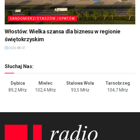
SANDOMIERZ/STASZÓW /OPATÓW
Włostów: Wielka szansa dla biznesu w regionie
świętokrzyskim
2026-08-07
Słuchaj Nas:
Dębica
Mielec
Stalowa Wola
Tarnobrzeg
89,2 MHz
102,4 MHz
93,5 MHz
104,7 MHz