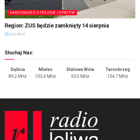
SANDOMIERZ/STASZÓW /OPATÓW
Region: ZUS będzie zamknięty 14 sierpnia
2026-08-07
Słuchaj Nas:
Dębica
Mielec
Stalowa Wola
Tarnobrzeg
89,2 MHz
102,4 MHz
93,5 MHz
104,7 MHz