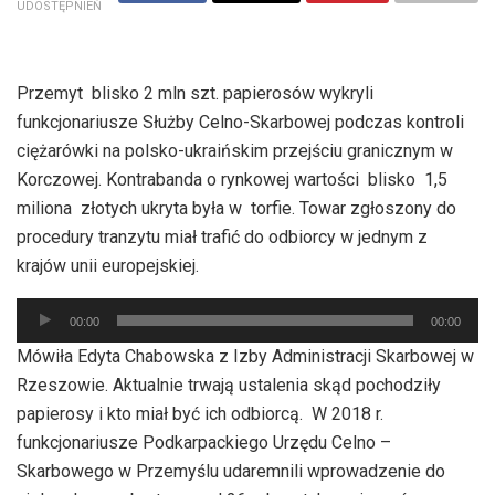
UDOSTĘPNIEŃ
Przemyt blisko 2 mln szt. papierosów wykryli
funkcjonariusze Służby Celno-Skarbowej podczas kontroli
ciężarówki na polsko-ukraińskim przejściu granicznym w
Korczowej. Kontrabanda o rynkowej wartości blisko 1,5
miliona złotych ukryta była w torfie. Towar zgłoszony do
procedury tranzytu miał trafić do odbiorcy w jednym z
krajów unii europejskiej.
Odtwarzacz
00:00
00:00
plików
Mówiła Edyta Chabowska z Izby Administracji Skarbowej w
dźwiękowych
Rzeszowie. Aktualnie trwają ustalenia skąd pochodziły
papierosy i kto miał być ich odbiorcą. W 2018 r.
funkcjonariusze Podkarpackiego Urzędu Celno –
Skarbowego w Przemyślu udaremnili wprowadzenie do