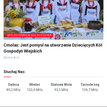
MIELEC/DĘBICA/KOLBUSZOWA
Cmolas: Jest pomysł na utworzenie Dziecięcych Kół
Gospodyń Wiejskich
2026-08-07
Słuchaj Nas:
Dębica
Mielec
Stalowa Wola
Tarnobrzeg
89,2 MHz
102,4 MHz
93,5 MHz
104,7 MHz