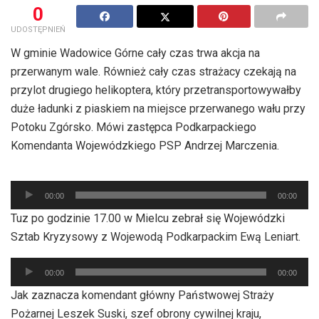
0
UDOSTĘPNIEŃ
W gminie Wadowice Górne cały czas trwa akcja na
przerwanym wale. Również cały czas strażacy czekają na
przylot drugiego helikoptera, który przetransportowywałby
duże ładunki z piaskiem na miejsce przerwanego wału przy
Potoku Zgórsko. Mówi zastępca Podkarpackiego
Komendanta Wojewódzkiego PSP Andrzej Marczenia.
Odtwarzacz
00:00
00:00
plików
Tuz po godzinie 17.00 w Mielcu zebrał się Wojewódzki
dźwiękowych
Sztab Kryzysowy z Wojewodą Podkarpackim Ewą Leniart.
Odtwarzacz
00:00
00:00
plików
Jak zaznacza komendant główny Państwowej Straży
dźwiękowych
Pożarnej Leszek Suski, szef obrony cywilnej kraju,