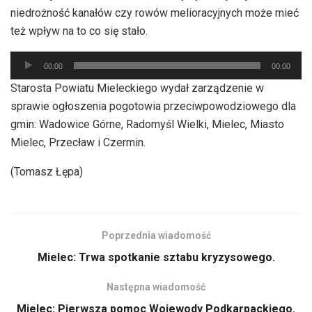
niedrożność kanałów czy rowów melioracyjnych może mieć
też wpływ na to co się stało.
Odtwarzacz
00:00
00:00
plików
Starosta Powiatu Mieleckiego wydał zarządzenie w
dźwiękowych
sprawie ogłoszenia pogotowia przeciwpowodziowego dla
gmin: Wadowice Górne, Radomyśl Wielki, Mielec, Miasto
Mielec, Przecław i Czermin.
(Tomasz Łępa)
Poprzednia wiadomość
Mielec: Trwa spotkanie sztabu kryzysowego.
Następna wiadomość
Mielec: Pierwsza pomoc Wojewody Podkarpackiego.