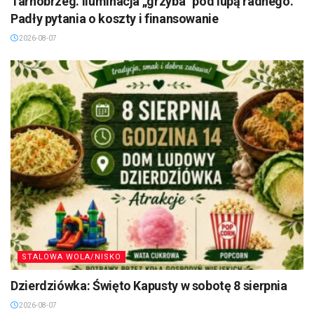
Tarnobrzeg. Iluminacja „grzyba” pod lupą radnego.
Padły pytania o koszty i finansowanie
2026-08-07
STALOWA WOLA/NISKO
Dzierdziówka: Święto Kapusty w sobotę 8 sierpnia
2026-08-07