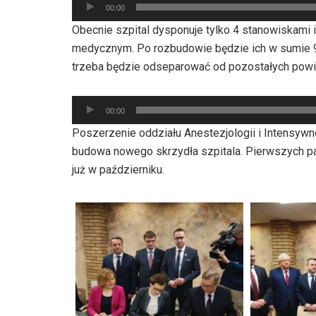
Odtwarzacz
00:00
plików
Obecnie szpital dysponuje tylko 4 stanowiskam
dźwiękowych
medycznym. Po rozbudowie będzie ich w sumie 9
trzeba będzie odseparować od pozostałych powie
Odtwarzacz
00:00
plików
Poszerzenie oddziału Anestezjologii i Intensywnej
dźwiękowych
budowa nowego skrzydła szpitala. Pierwszych pa
już w październiku.