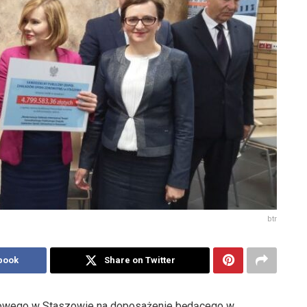
btr
book
Share on Twitter
iatowego w Staszowie na doposażenie będącego w