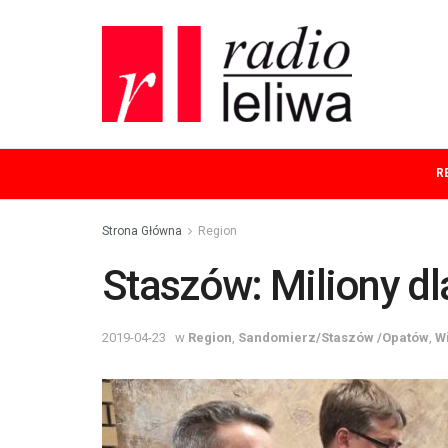
R
Strona Główna
Region
Staszów: Miliony dl
2019-04-23
w
Region
,
Sandomierz/Staszów /Opatów
,
W