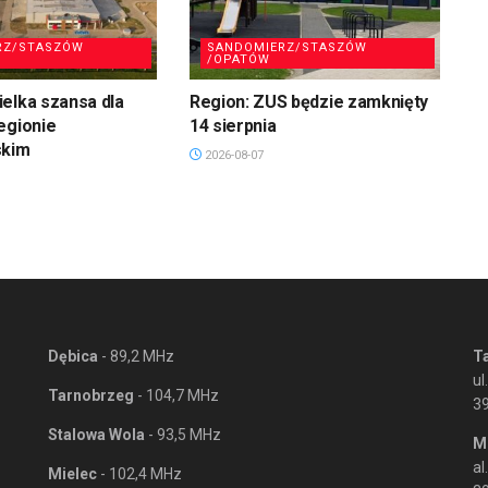
RZ/STASZÓW
SANDOMIERZ/STASZÓW
/OPATÓW
elka szansa dla
Region: ZUS będzie zamknięty
egionie
14 sierpnia
skim
2026-08-07
Dębica
- 89,2 MHz
T
ul
Tarnobrzeg
- 104,7 MHz
3
Stalowa Wola
- 93,5 MHz
M
al
Mielec
- 102,4 MHz