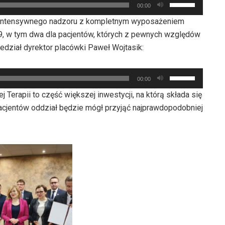
Używaj
oraz
00:00
zwiększyć
strzałek
do
i intensywnego nadzoru z kompletnym wyposażeniem
lub
do
dołu
, w tym dwa dla pacjentów, których z pewnych względów
zmniejszyć
góry
aby
dział dyrektor placówki Paweł Wojtasik:
głośność.
oraz
zwiększyć
do
lub
Używaj
dołu
00:00
zmniejszyć
strzałek
aby
 Terapii to część większej inwestycji, na którą składa się
głośność.
do
zwiększyć
cjentów oddział będzie mógł przyjąć najprawdopodobniej
góry
lub
oraz
zmniejszyć
do
głośność.
dołu
aby
zwiększyć
lub
zmniejszyć
głośność.