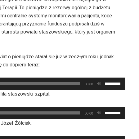
 Terapii. To pieniądze z rezerwy ogólnej z budżetu
ymi centralne systemy monitorowania pacjenta, koce
rantującą przyznanie funduszu podpisali dziś w
 starosta powiatu staszowskiego, który jest organem
t o pieniądze starał się już w zeszłym roku, jednak
 do dopiero teraz:
Używaj
00:00
strzałek
iła staszowski szpital:
do
góry
Używaj
oraz
00:00
strzałek
do
Józef Żółciak:
do
dołu
góry
aby