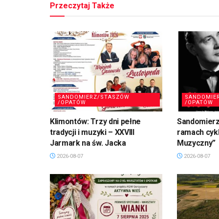
Przeczytaj Także
SANDOMIERZ/STASZÓW
SANDOMIE
/OPATÓW
/OPATÓW
Klimontów: Trzy dni pełne
Sandomierz
tradycji i muzyki – XXVIII
ramach cykl
Jarmark na św. Jacka
Muzyczny”
2026-08-07
2026-08-07