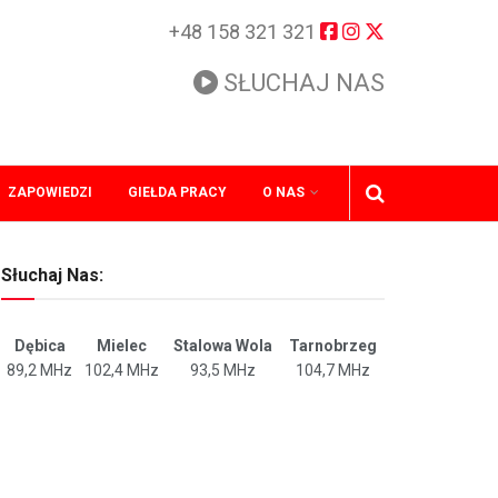
+48 158 321 321
SŁUCHAJ NAS
ZAPOWIEDZI
GIEŁDA PRACY
O NAS
Słuchaj Nas:
Dębica
Mielec
Stalowa Wola
Tarnobrzeg
89,2 MHz
102,4 MHz
93,5 MHz
104,7 MHz