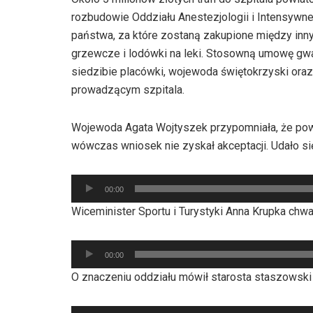
rozbudowie Oddziału Anestezjologii i Intensywnej
państwa, za które zostaną zakupione między inn
grzewcze i lodówki na leki. Stosowną umowę gwa
siedzibie placówki, wojewoda świętokrzyski oraz
prowadzącym szpitala.
Wojewoda Agata Wojtyszek przypomniała, że powia
wówczas wniosek nie zyskał akceptacji. Udało się
Odtwarzacz
00:00
plików
Wiceminister Sportu i Turystyki Anna Krupka chwal
dźwiękowych
Odtwarzacz
00:00
plików
O znaczeniu oddziału mówił starosta staszowski 
dźwiękowych