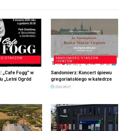
RZ/STASZÓW
SANDOMIERZ/STASZÓW
/OPATÓW
: „Cafe Fogg” w
Sandomierz: Koncert śpiewu
u „Letni Ogród
gregoriańskiego w katedrze
2026-08-07