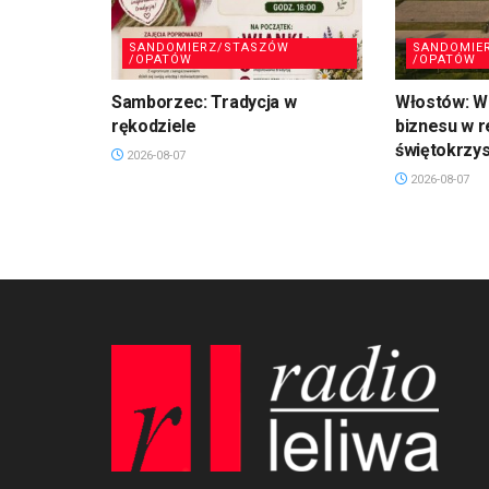
SANDOMIERZ/STASZÓW
SANDOMIE
/OPATÓW
/OPATÓW
Samborzec: Tradycja w
Włostów: Wi
rękodziele
biznesu w r
świętokrzy
2026-08-07
2026-08-07