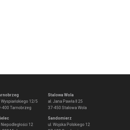
arnobrzeg
Stalowa Wola
. Wyspiańskiego 12/5
al. Jana Pawła II 25
9-400 Tarnobrzeg
37-450 Stalowa Wola
ielec
Sandomierz
. Niepodległości 12
ul. Wojska Polskiego 12