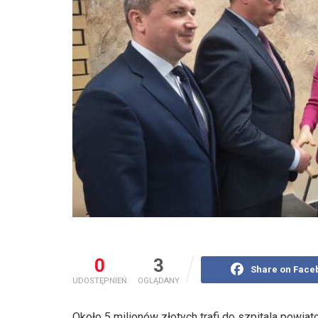
0
3
Share on Face
UDOSTĘPNIEŃ
OGLĄDANY
Około 5 milionów złotych trafi do szpitala pow