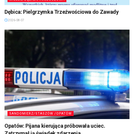
Dębica: Pielgrzymka Trzeźwościowa do Zawady
2026-08-07
SANDOMIERZ/STASZÓW /OPATÓW
Opatów: Pijana kierująca próbowała uciec.
Zatrzymał ją świadek zdarzenia