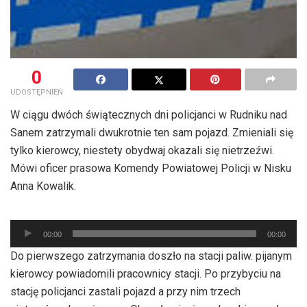
0
UDOSTĘPNIEŃ
W ciągu dwóch świątecznych dni policjanci w Rudniku nad
Sanem zatrzymali dwukrotnie ten sam pojazd. Zmieniali się
tylko kierowcy, niestety obydwaj okazali się nietrzeźwi.
Mówi oficer prasowa Komendy Powiatowej Policji w Nisku
Anna Kowalik.
Odtwarzacz
00:00
00:00
plików
Do pierwszego zatrzymania doszło na stacji paliw. pijanym
dźwiękowych
kierowcy powiadomili pracownicy stacji. Po przybyciu na
stację policjanci zastali pojazd a przy nim trzech