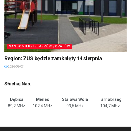
SANDOMIERZ/STASZÓW /OPATÓW
Region: ZUS będzie zamknięty 14 sierpnia
2026-08-07
Słuchaj Nas:
Dębica
Mielec
Stalowa Wola
Tarnobrzeg
89,2 MHz
102,4 MHz
93,5 MHz
104,7 MHz