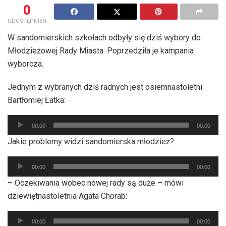
0
UDOSTĘPNIEŃ
W sandomierskich szkołach odbyły się dziś wybory do
Młodzieżowej Rady Miasta. Poprzedziła je kampania
wyborcza.
Jednym z wybranych dziś radnych jest osiemnastoletni
Bartłomiej Łatka:
Odtwarzacz
00:00
00:00
plików
Jakie problemy widzi sandomierska młodzież?
dźwiękowych
Odtwarzacz
00:00
00:00
plików
– Oczekiwania wobec nowej rady są duże – mówi
dźwiękowych
dziewiętnastoletnia Agata Chorab:
Odtwarzacz
00:00
00:00