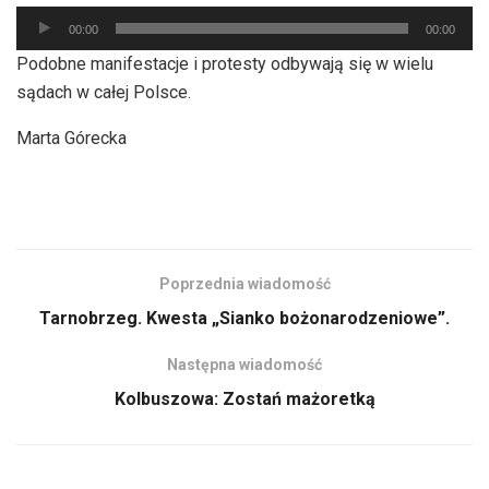
Odtwarzacz
00:00
00:00
plików
Podobne manifestacje i protesty odbywają się w wielu
dźwiękowych
sądach w całej Polsce.
Marta Górecka
Poprzednia wiadomość
Tarnobrzeg. Kwesta „Sianko bożonarodzeniowe”.
Następna wiadomość
Kolbuszowa: Zostań mażoretką