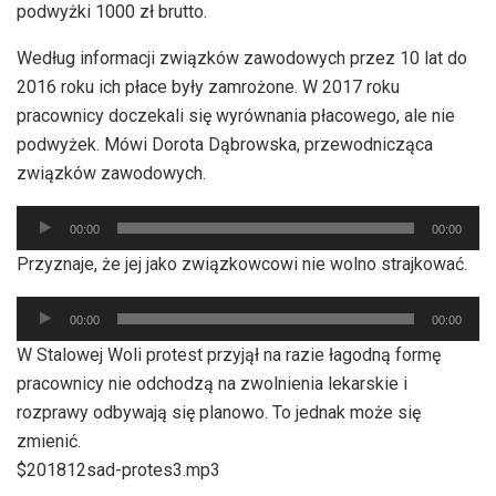
podwyżki 1000 zł brutto.
Według informacji związków zawodowych przez 10 lat do
2016 roku ich płace były zamrożone. W 2017 roku
pracownicy doczekali się wyrównania płacowego, ale nie
podwyżek. Mówi Dorota Dąbrowska, przewodnicząca
związków zawodowych.
Odtwarzacz
00:00
00:00
plików
Przyznaje, że jej jako związkowcowi nie wolno strajkować.
dźwiękowych
Odtwarzacz
00:00
00:00
plików
W Stalowej Woli protest przyjął na razie łagodną formę
dźwiękowych
pracownicy nie odchodzą na zwolnienia lekarskie i
rozprawy odbywają się planowo. To jednak może się
zmienić.
$201812sad-protes3.mp3