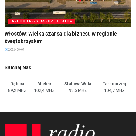
SANDOMIERZ/STASZÓW /OPATÓW
Włostów: Wielka szansa dla biznesu w regionie
świętokrzyskim
2026-08-07
Słuchaj Nas:
Dębica
Mielec
Stalowa Wola
Tarnobrzeg
89,2 MHz
102,4 MHz
93,5 MHz
104,7 MHz