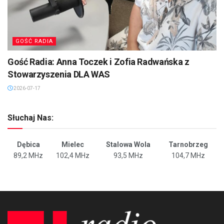
GOŚĆ RADIA
Gość Radia: Anna Toczek i Zofia Radwańska z
Stowarzyszenia DLA WAS
2026-07-17
Słuchaj Nas:
Dębica
Mielec
Stalowa Wola
Tarnobrzeg
89,2 MHz
102,4 MHz
93,5 MHz
104,7 MHz