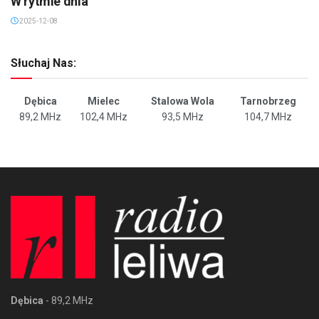
W rytmie dnia
2025-12-08
Słuchaj Nas:
Dębica
Mielec
Stalowa Wola
Tarnobrzeg
89,2 MHz
102,4 MHz
93,5 MHz
104,7 MHz
Dębica
- 89,2 MHz